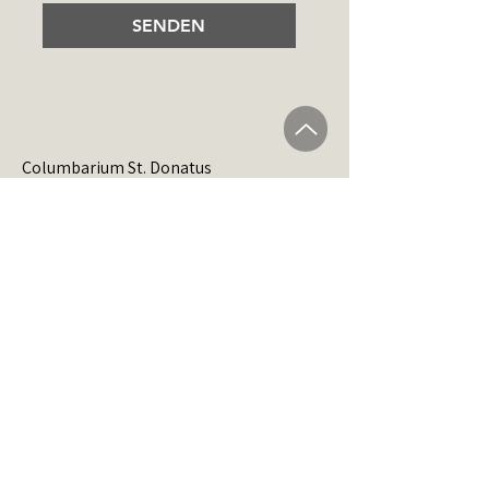
SENDEN
Columbarium St. Donatus
Richard-Wagner-Straße 1 52078
Aachen
Ecke Nordstraße/Richard-Wagner-
Straße
Telefon:
0241-47579966
Fax:
0241-47579964
Email:
columbarium@st-donatus.de